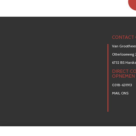
CONTACT 
Van Groothees
Otterloseweg 
6732 BS Hars
DIRECT C
OPNEMEN
0318-631913
MAIL ONS
© Van Grootheest BV 2020 - 2026
C