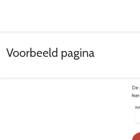
Voorbeeld pagina
De 
hie
W