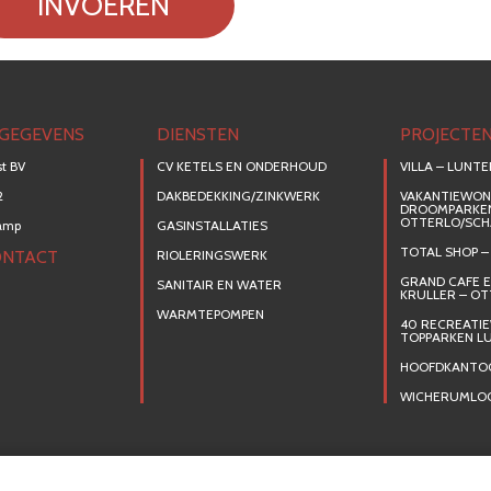
INVOEREN
GEGEVENS
DIENSTEN
PROJECTE
t BV
CV KETELS EN ONDERHOUD
VILLA – LUNT
2
DAKBEDEKKING/ZINKWERK
VAKANTIEWON
DROOMPARKE
OTTERLO/SC
kamp
GASINSTALLATIES
TOTAL SHOP 
ONTACT
RIOLERINGSWERK
GRAND CAFE 
SANITAIR EN WATER
KRULLER – O
WARMTEPOMPEN
40 RECREATI
TOPPARKEN L
HOOFDKANTO
WICHERUMLO
V ketels en onderhoud
Dakbedekking/Zinkwerk
Gasinstallaties
Rioleringswer