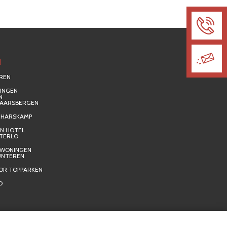
N
EREN
INGEN
N
HAARSBERGEN
– HARSKAMP
EN HOTEL
TTERLO
EWONINGEN
UNTEREN
OR TOPPARKEN
O
k
Sanitair en water
Warmtepompen